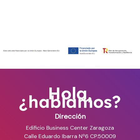
world!
Hola,
¿hablamos?
Dirección
Edificio Business Center Zaragoza
Calle Eduardo Ibarra Nº6 CP.50009